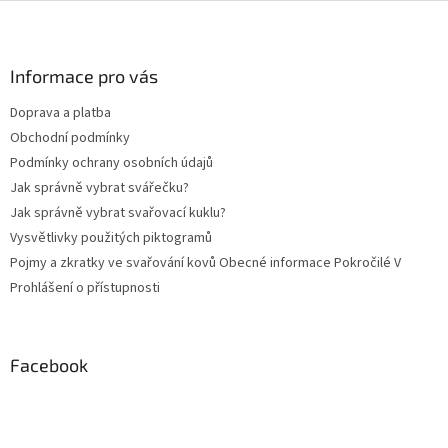
Z
s
á
u
p
a
Informace pro vás
t
Doprava a platba
í
Obchodní podmínky
Podmínky ochrany osobních údajů
Jak správně vybrat svářečku?
Jak správně vybrat svařovací kuklu?
Vysvětlivky použitých piktogramů
Pojmy a zkratky ve svařování kovů Obecné informace Pokročilé V
Prohlášení o přístupnosti
Facebook