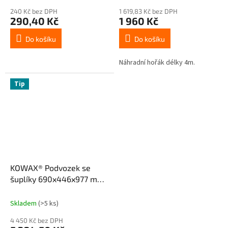
240 Kč bez DPH
1 619,83 Kč bez DPH
290,40 Kč
1 960 Kč
Do košíku
Do košíku
Náhradní hořák délky 4m.
Tip
KOWAX® Podvozek se
šuplíky 690x446x977 mm
(DxŠxV)
Skladem
(>5 ks)
4 450 Kč bez DPH