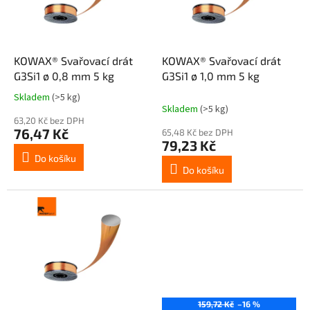
p
r
o
d
KOWAX® Svařovací drát
KOWAX® Svařovací drát
u
G3Si1 ø 0,8 mm 5 kg
G3Si1 ø 1,0 mm 5 kg
k
Skladem
(>5 kg)
Průměrné
t
Skladem
(>5 kg)
hodnocení
ů
63,20 Kč bez DPH
produktu
76,47 Kč
65,48 Kč bez DPH
je
79,23 Kč
4,0
Do košíku
z
Do košíku
5
hvězdiček.
159,72 Kč
–16 %