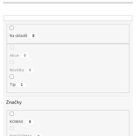
o
d
u
k
t
Na skladě
8
ů
Akce
0
Novinka
0
Tip
1
Značky
KOWAX
6