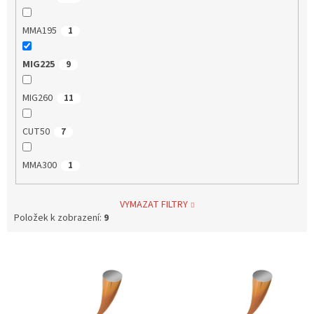
MMA195
1
MIG225
9
MIG260
11
CUT50
7
MMA300
1
VYMAZAT FILTRY
Položek k zobrazení:
9
V
ý
p
i
s