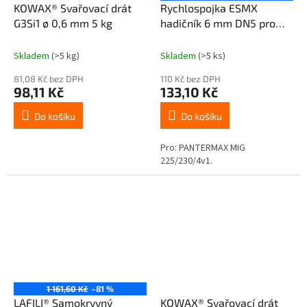
KOWAX® Svařovací drát
Rychlospojka ESMX
G3Si1 ø 0,6 mm 5 kg
hadičník 6 mm DN5 pro
PANTERMAX 225/230/4v1
Skladem
(>5 kg)
Skladem
(>5 ks)
81,08 Kč bez DPH
110 Kč bez DPH
98,11 Kč
133,10 Kč
Do košíku
Do košíku
Pro: PANTERMAX MIG
225/230/4v1.
1 161,60 Kč
–81 %
LAFILI® Samokryvný
KOWAX® Svařovací drát