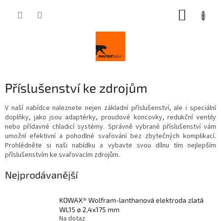
Přejít
NÁKUP
na
obsah
KOŠÍK
Příslušenství ke zdrojům
V naší nabídce naleznete nejen základní příslušenství, ale i speciální
doplňky, jako jsou adaptérky, proudové koncovky, redukční ventily
nebo přídavné chladicí systémy. Správně vybrané příslušenství vám
umožní efektivní a pohodlné svařování bez zbytečných komplikací.
Prohlédněte si naši nabídku a vybavte svou dílnu tím nejlepším
příslušenstvím ke svařovacím zdrojům.
Nejprodávanější
KOWAX® Wolfram-lanthanová elektroda zlatá
WL15 ø 2,4x175 mm
Na dotaz