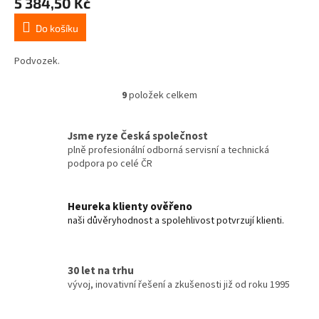
5 384,50 Kč
Do košíku
Podvozek.
9
položek celkem
O
v
l
Jsme ryze Česká společnost
á
plně profesionální odborná servisní a technická
d
podpora po celé ČR
a
c
í
Heureka klienty ověřeno
p
naši důvěryhodnost a spolehlivost potvrzují klienti.
r
v
k
y
30 let na trhu
v
vývoj, inovativní řešení a zkušenosti již od roku 1995
ý
p
i