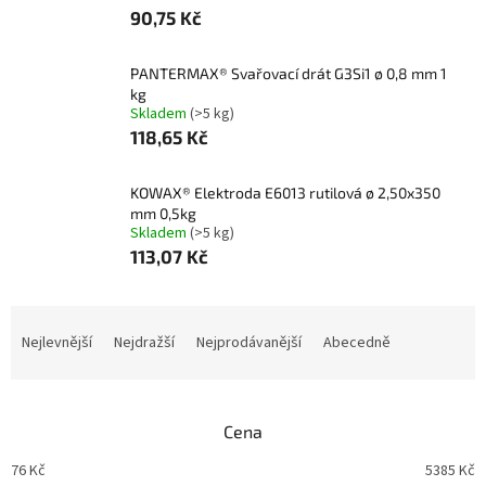
90,75 Kč
PANTERMAX® Svařovací drát G3Si1 ø 0,8 mm 1
kg
Skladem
(>5 kg)
118,65 Kč
KOWAX® Elektroda E6013 rutilová ø 2,50x350
mm 0,5kg
Skladem
(>5 kg)
113,07 Kč
Ř
a
Nejlevnější
Nejdražší
Nejprodávanější
Abecedně
z
e
n
Cena
í
p
76
Kč
5385
Kč
r