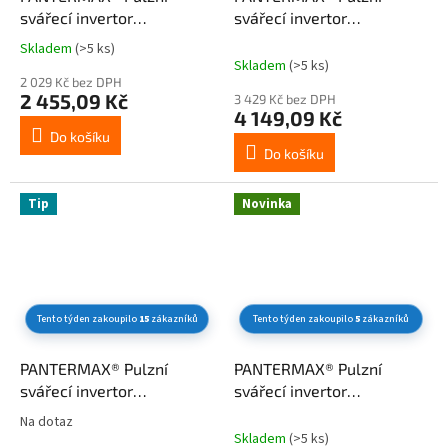
svářecí invertor
svářecí invertor
MMA200pulse®
MMA215Pulse® SET3
Skladem
(>5 ks)
Průměrné
(MMA/TIG)
(MMA/TIG)
Skladem
(>5 ks)
hodnocení
2 029 Kč bez DPH
produktu
2 455,09 Kč
3 429 Kč bez DPH
je
4 149,09 Kč
3,8
Do košíku
z
Do košíku
5
hvězdiček.
Tip
Novinka
Tento týden zakoupilo
15
zákazníků
Tento týden zakoupilo
5
zákazníků
PANTERMAX® Pulzní
PANTERMAX® Pulzní
svářecí invertor
svářecí invertor
MMA215Pulse® SET1
MMA215Pulse®
Na dotaz
Průměrné
(MMA/TIG)
(MMA/TIG)
Skladem
(>5 ks)
hodnocení