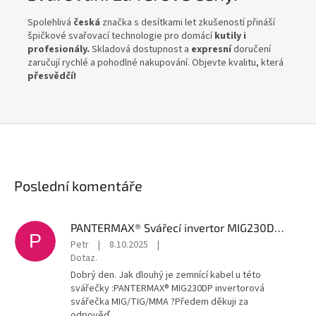
Spolehlivá
česká
značka s desítkami let zkušeností přináší
špičkové svařovací technologie pro domácí
kutily i
profesionály.
Skladová dostupnost a
expresní
doručení
zaručují rychlé a pohodlné nakupování. Objevte kvalitu, která
přesvědčí!
Poslední komentáře
PANTERMAX® Svářecí invertor MIG230DP® (MIG/MMA/TIG)
P
Petr
|
8.10.2025
|
Dotaz.
Dobrý den. Jak dlouhý je zemnící kabel u této
svářečky :PANTERMAX® MIG230DP invertorová
svářečka MIG/TIG/MMA ?Předem děkuji za
odpověď.