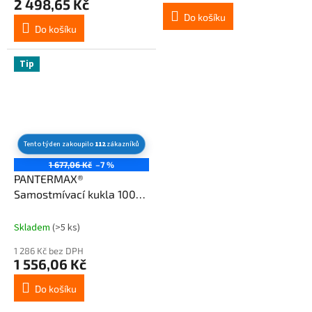
2 498,65 Kč
4,0
Do košíku
z
Do košíku
5
hvězdiček.
Tip
Tento týden zakoupilo
112
zákazníků
1 677,06 Kč
–7 %
PANTERMAX®
Samostmívací kukla 1000®
(1/1/1/2)
Skladem
(>5 ks)
1 286 Kč bez DPH
1 556,06 Kč
Do košíku