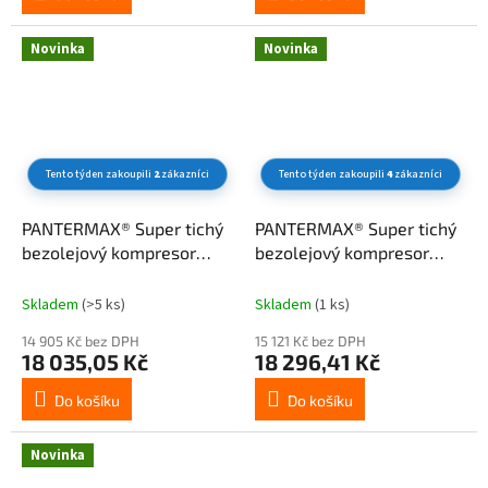
Novinka
Novinka
Tento týden zakoupili
2
zákazníci
Tento týden zakoupili
4
zákazníci
PANTERMAX® Super tichý
PANTERMAX® Super tichý
bezolejový kompresor
bezolejový kompresor
AirFlow® 120 SILENT SET2
AirFlow® 120 SILENT SET1
Skladem
(>5 ks)
Skladem
(1 ks)
14 905 Kč bez DPH
15 121 Kč bez DPH
18 035,05 Kč
18 296,41 Kč
Do košíku
Do košíku
Novinka