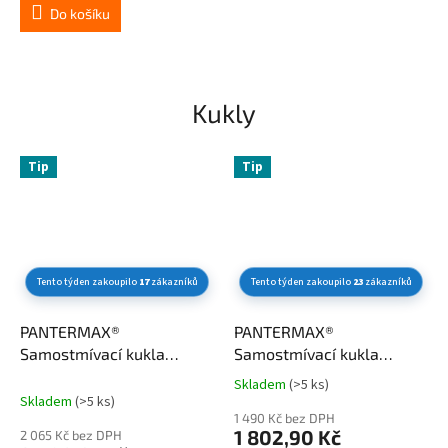
3,6
Do košíku
z
5
hvězdiček.
Kukly
Tip
Tip
Tento týden zakoupilo
17
zákazníků
Tento týden zakoupilo
23
zákazníků
PANTERMAX®
PANTERMAX®
Samostmívací kukla
Samostmívací kukla
3000® (1/1/1/1)
2000® (1/1/1/1)
Skladem
(>5 ks)
Průměrné
Skladem
(>5 ks)
hodnocení
1 490 Kč bez DPH
produktu
1 802,90 Kč
2 065 Kč bez DPH
je