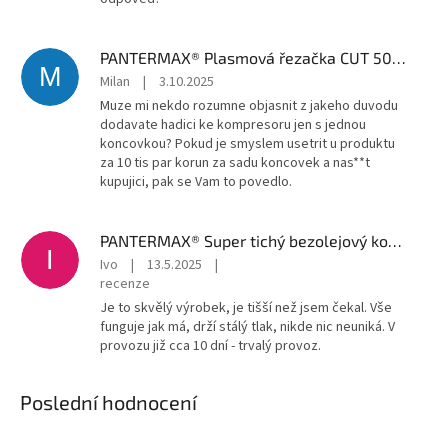
PANTERMAX® Plasmová řezačka CUT 50LED® SET1, hořák IPT40-6 m
M
Milan
|
3.10.2025
Muze mi nekdo rozumne objasnit z jakeho duvodu
dodavate hadici ke kompresoru jen s jednou
koncovkou? Pokud je smyslem usetrit u produktu
za 10 tis par korun za sadu koncovek a nas**t
kupujici, pak se Vam to povedlo.
PANTERMAX® Super tichý bezolejový kompresor AirFlow® 56 SILENT
I
Ivo
|
13.5.2025
|
recenze
Je to skvělý výrobek, je tišší než jsem čekal. Vše
funguje jak má, drží stálý tlak, nikde nic neuniká. V
provozu již cca 10 dní - trvalý provoz.
Poslední hodnocení