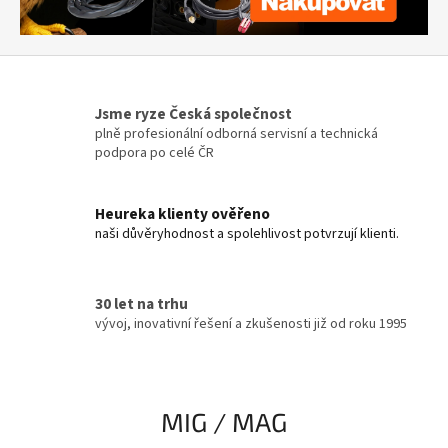
o
v
á
n
Jsme ryze Česká společnost
í
plně profesionální odborná servisní a technická
podpora po celé ČR
z
a
f
Heureka klienty ověřeno
naši důvěryhodnost a spolehlivost potvrzují klienti.
é
r
o
30 let na trhu
v
vývoj, inovativní řešení a zkušenosti již od roku 1995
é
c
e
MIG / MAG
n