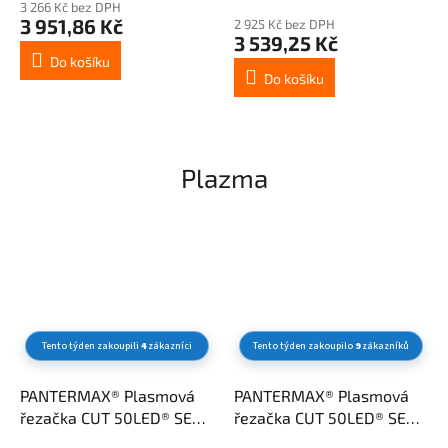
3 266 Kč bez DPH
produktu
3 951,86 Kč
2 925 Kč bez DPH
je
3 539,25 Kč
3,2
Do košíku
z
Do košíku
5
hvězdiček.
Plazma
Tento týden zakoupili
4
zákazníci
Tento týden zakoupilo
9
zákazníků
PANTERMAX® Plasmová
PANTERMAX® Plasmová
řezačka CUT 50LED® SET2,
řezačka CUT 50LED® SET1,
hořák IPT40-6 m
hořák IPT40-6 m