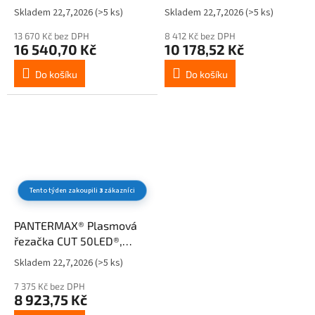
Skladem 22,7,2026
(>5 ks)
Skladem 22,7,2026
(>5 ks)
13 670 Kč bez DPH
8 412 Kč bez DPH
16 540,70 Kč
10 178,52 Kč
Do košíku
Do košíku
Tento týden zakoupili
3
zákazníci
PANTERMAX® Plasmová
řezačka CUT 50LED®,
hořák IPT40-6 m
Skladem 22,7,2026
(>5 ks)
Průměrné
hodnocení
7 375 Kč bez DPH
produktu
8 923,75 Kč
je