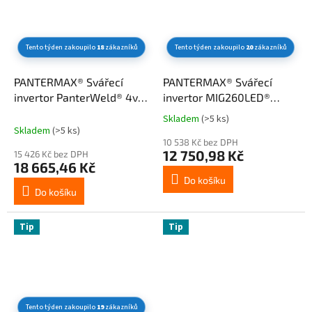
Tento týden zakoupilo
18
zákazníků
Tento týden zakoupilo
20
zákazníků
PANTERMAX® Svářecí
PANTERMAX® Svářecí
invertor PanterWeld® 4v1
invertor MIG260LED®
200 SET8bL
SET4bL (MIG/MMA/TIG)
Skladem
(>5 ks)
Průměrné
(MIG/SYN/MAN/PLASMA/DCTIG)
Skladem
(>5 ks)
hodnocení
10 538 Kč bez DPH
produktu
12 750,98 Kč
15 426 Kč bez DPH
je
18 665,46 Kč
3,5
Do košíku
z
Do košíku
5
hvězdiček.
Tip
Tip
Tento týden zakoupilo
19
zákazníků