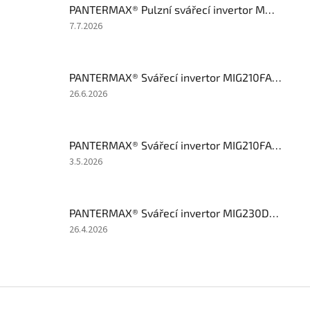
PANTERMAX® Pulzní svářecí invertor MMA200pulse® (MMA/TIG)
Hodnocení
7.7.2026
produktu
je
1
PANTERMAX® Svářecí invertor MIG210FALCO® 3 LCD SET1 (MIG/MMA/TIG)
z
5
Hodnocení
26.6.2026
hvězdiček.
produktu
je
5
PANTERMAX® Svářecí invertor MIG210FALCO® 3 LCD SET4 (MIG/MMA/TIG)
z
5
Hodnocení
3.5.2026
hvězdiček.
produktu
je
4
PANTERMAX® Svářecí invertor MIG230DP® SET5 (MIG/MMA/TIG)
z
5
Hodnocení
26.4.2026
hvězdiček.
produktu
je
5
z
Z
5
á
hvězdiček.