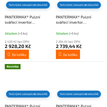
Tento týden zakoupilo
13
zákazníků
Tento týden zakoupilo
23
zákazníků
PANTERMAX® Pulzní
PANTERMAX® Pulzní
svářecí invertor
svářecí invertor
MMA200pulse® SET4
MMA200pulse® SET1
(MMA/TIG)
(MMA/TIG)
Skladem
(>5 ks)
Skladem
(>5 ks)
2 420 Kč bez DPH
2 264 Kč bez DPH
2 928,20 Kč
2 739,44 Kč
Do košíku
Do košíku
Novinka
Tento týden zakoupilo
15
zákazníků
Tento týden zakoupilo
10
zákazníků
PANTERMAX® Pulzní
PANTERMAX® Pulzní