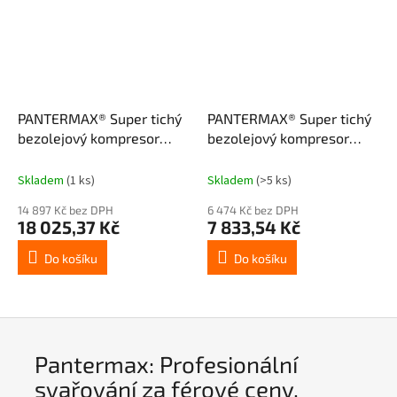
PANTERMAX® Super tichý
PANTERMAX® Super tichý
bezolejový kompresor
bezolejový kompresor
AirFlow® 120 SILENT
AirFlow® 57 SILENT SET3
Skladem
(1 ks)
Skladem
(>5 ks)
14 897 Kč bez DPH
6 474 Kč bez DPH
18 025,37 Kč
7 833,54 Kč
Do košíku
Do košíku
Pantermax: Profesionální
svařování za férové ceny.