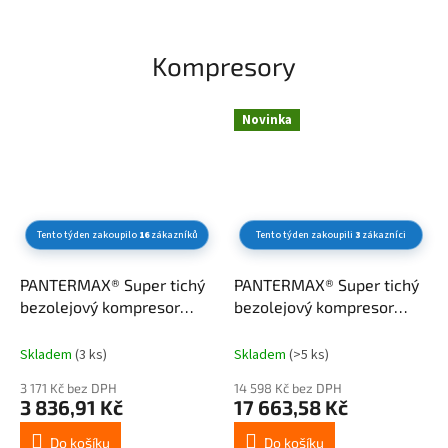
Kompresory
Novinka
Tento týden zakoupilo
16
zákazníků
Tento týden zakoupili
3
zákazníci
PANTERMAX® Super tichý
PANTERMAX® Super tichý
bezolejový kompresor
bezolejový kompresor
AirFlow® 26 SILENT SET2
AirFlow® 120 SILENT SET3
Skladem
(3 ks)
Skladem
(>5 ks)
3 171 Kč bez DPH
14 598 Kč bez DPH
3 836,91 Kč
17 663,58 Kč
Do košíku
Do košíku