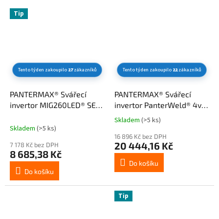
y
Tip
.
Tento týden zakoupilo
27
zákazníků
Tento týden zakoupilo
22
zákazníků
PANTERMAX® Svářecí
PANTERMAX® Svářecí
invertor MIG260LED® SET1
invertor PanterWeld® 4v1
(MIG/MMA/TIG)
200 SET5bL
Skladem
(>5 ks)
Průměrné
(MIG/SYN/MAN/PLASMA/DCT
Skladem
(>5 ks)
hodnocení
16 896 Kč bez DPH
produktu
20 444,16 Kč
7 178 Kč bez DPH
je
8 685,38 Kč
4,3
Do košíku
z
Do košíku
5
hvězdiček.
Tip