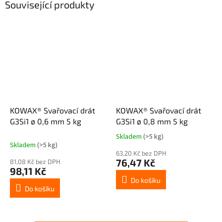
Související produkty
KOWAX® Svařovací drát
KOWAX® Svařovací drát
G3Si1 ø 0,6 mm 5 kg
G3Si1 ø 0,8 mm 5 kg
Skladem
(>5 kg)
Průměrné
Skladem
(>5 kg)
hodnocení
63,20 Kč bez DPH
produktu
76,47 Kč
81,08 Kč bez DPH
je
98,11 Kč
4,0
Do košíku
z
Do košíku
5
hvězdiček.