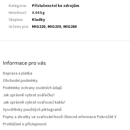
Kategorie
:
Příslušenství ke zdrojům
Hmotnost
:
0.04 kg
Skupina
:
Kladky
Určeno pro
:
MIG220
,
MIG230
,
MIG260
Z
á
p
a
Informace pro vás
t
Doprava a platba
í
Obchodní podmínky
Podmínky ochrany osobních údajů
Jak správně vybrat svářečku?
Jak správně vybrat svařovací kuklu?
Vysvětlivky použitých piktogramů
Pojmy a zkratky ve svařování kovů Obecné informace Pokročilé V
Prohlášení o přístupnosti