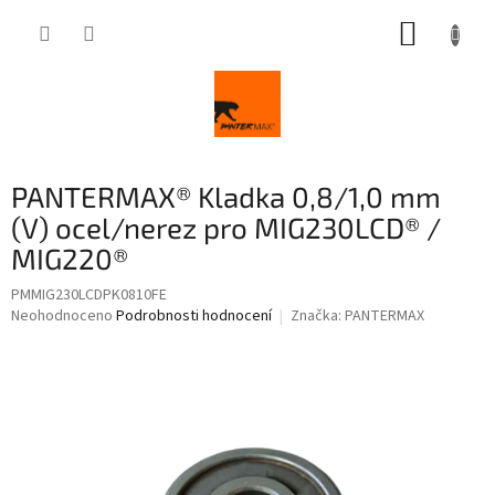
Přejít
NÁKUP
na
obsah
KOŠÍK
PANTERMAX® Kladka 0,8/1,0 mm
(V) ocel/nerez pro MIG230LCD® /
MIG220®
PMMIG230LCDPK0810FE
Průměrné
Neohodnoceno
Podrobnosti hodnocení
Značka:
PANTERMAX
hodnocení
produktu
je
0,0
z
5
hvězdiček.