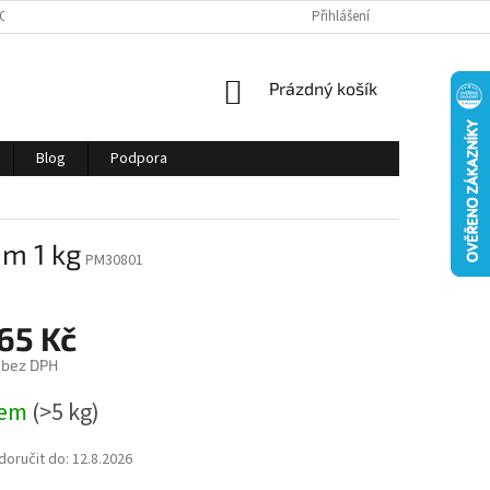
OSOBNÍCH ÚDAJŮ
JAK SPRÁVNĚ VYBRAT SVÁŘEČKU?
Přihlášení
JAK SPRÁVNĚ 
NÁKUPNÍ
Prázdný košík
KOŠÍK
Blog
Podpora
m 1 kg
PM30801
65 Kč
 bez DPH
dem
(>5 kg)
oručit do:
12.8.2026