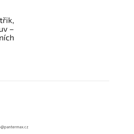
řik,
uv –
ních
p
@
pantermax.cz