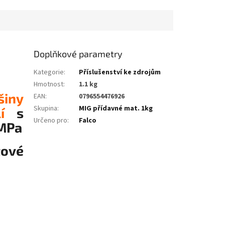
Doplňkové parametry
Kategorie
:
Příslušenství ke zdrojům
Hmotnost
:
1.1 kg
šiny
EAN
:
0796554476926
Skupina
:
MIG přídavné mat. 1kg
elí
s
Určeno pro
:
Falco
0MPa
tové