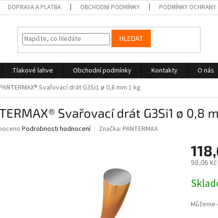
DOPRAVA A PLATBA
OBCHODNÍ PODMÍNKY
PODMÍNKY OCHRANY 
HLEDAT
Tlakové lahve
Obchodní podmínky
Kontakty
O nás
PANTERMAX® Svařovací drát G3Si1 ø 0,8 mm 1 kg
TERMAX® Svařovací drát G3Si1 ø 0,8 m
né
noceno
Podrobnosti hodnocení
Značka:
PANTERMAX
ní
118,
u
98,06 Kč
Měrná
Skla
cena:
ek.
Můžeme d