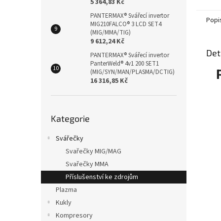
5 364,83 Kč
PANTERMAX® Svářecí invertor
Popi
MIG210FALCO® 3 LCD SET4
(MIG/MMA/TIG)
9 612,24 Kč
Det
PANTERMAX® Svářecí invertor
PanterWeld® 4v1 200 SET1
(MIG/SYN/MAN/PLASMA/DCTIG)
16 316,85 Kč
Přeskočit
Kategorie
kategorie
Svářečky
Svařečky MIG/MAG
Svařečky MMA
Příslušenství ke zdrojům
Plazma
Kukly
Kompresory