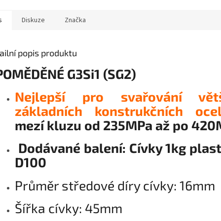
s
Diskuze
Značka
ailní popis produktu
POMĚDĚNÉ G3Si1 (SG2)
Nejlepší pro svařování vět
základních konstrukčních oc
mezí kluzu od 235MPa až po 42
Dodávané balení: Cívky 1kg plas
D100
Průměr středové díry cívky: 16mm
Šířka cívky: 45mm