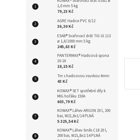
n
KOWAX® Svařovací drát G3Si1 ø
1,0 mm 5 kg
e
79,23 Kč
l
AGRE Hadice PVC 6/12
36,30 Kč
ESAB® Svařovací drát TIG GI 113
ø 1,6/1000 mm 5 kg
245,63 Kč
PANTERMAX® Hadicová spona
10-16
18,15 Kč
Trn s hadicovou vsuvkou 6mm
43 Kč
KOWAX® SET spotřební díly k
MIG hořáku 150A
603,79 Kč
KOWAX® Láhev ARGON 20 l, 200
bar, W21,8x1/14 PLNÁ
5 325,54 Kč
KOWAX® Láhev Směs C18 20 l,
200 bar, W21,8x1/14 PLNÁ