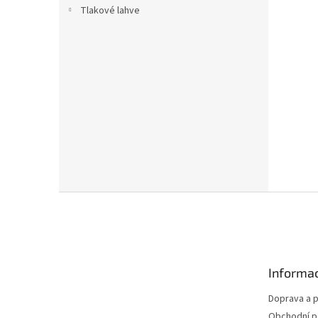
Tlakové lahve
Z
á
p
a
t
Informac
í
Doprava a p
Obchodní 