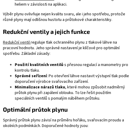
heliem v závislosti na aplikaci.
Výběr plynu ovlivňuje nejen kvalitu svaru, ale i jeho spotřebu, protože
různé plyny mají odlišnou hustotu a průtokové charakteristiky.
Redukční ventily a jejich funkce
Redukční ventil
reguluje tlak ochranného plynu z tlakové láhve na
pracovní hodnotu. Jeho správné nastavení je klíčové pro optimální
spotřebu. Základní zásady:
Použití kvalitních ventilů
s přesnou regulací a manometry pro
kontrolu tlaku.
Správné seřízení
: Po otevření láhve nastavit výstupní tlak podle
doporučení výrobce svařovacího zařízení.
Minimalizace nárazů tlaku
, které mohou způsobit nadměrný
průtok plynu při zapálení oblouku. To lze řešit použitím
speciálních ventilů s pomalým náběhem průtoku.
Optimální průtok plynu
Správný průtok plynu závisí na průměru hořáku, svařovacím proudu a
okolních podmínkách. Doporučené hodnoty jsou: