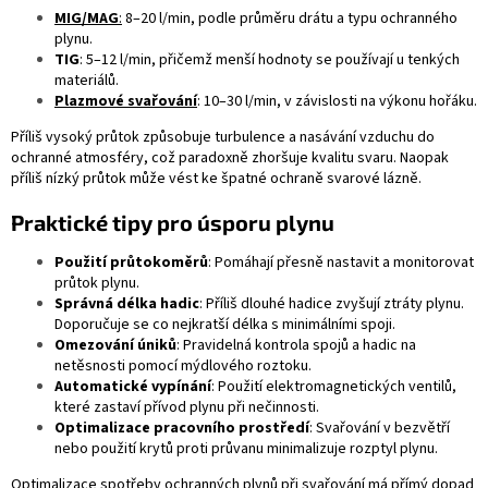
MIG/MAG
:
8–20 l/min, podle průměru drátu a typu ochranného
plynu.
TIG
: 5–12 l/min, přičemž menší hodnoty se používají u tenkých
materiálů.
Plazmové svařování
: 10–30 l/min, v závislosti na výkonu hořáku.
Příliš vysoký průtok způsobuje turbulence a nasávání vzduchu do
ochranné atmosféry, což paradoxně zhoršuje kvalitu svaru. Naopak
příliš nízký průtok může vést ke špatné ochraně svarové lázně.
Praktické tipy pro úsporu plynu
Použití průtokoměrů
: Pomáhají přesně nastavit a monitorovat
průtok plynu.
Správná délka hadic
: Příliš dlouhé hadice zvyšují ztráty plynu.
Doporučuje se co nejkratší délka s minimálními spoji.
Omezování úniků
: Pravidelná kontrola spojů a hadic na
netěsnosti pomocí mýdlového roztoku.
Automatické vypínání
: Použití elektromagnetických ventilů,
které zastaví přívod plynu při nečinnosti.
Optimalizace pracovního prostředí
: Svařování v bezvětří
nebo použití krytů proti průvanu minimalizuje rozptyl plynu.
Optimalizace spotřeby
ochranných plynů
při svařování má přímý dopad