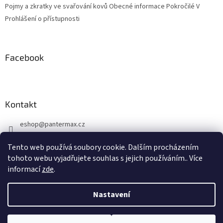
Pojmy a zkratky ve svařování kovů Obecné informace Pokročilé V
Prohlášení o přístupnosti
Facebook
Kontakt
eshop
@
pantermax.cz
+420 604 644 032
Tento web používá soubory cookie. Dalším procházením
https://www.facebook.com/pantermax.cz
tohoto webu vyjadřujete souhlas s jejich používáním.. Více
informací
zde
.
Nastavení
Vytvořil Shoptet