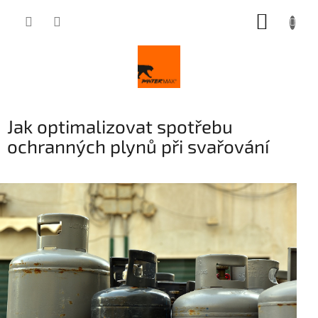
Přejít
NÁKUP
na
obsah
KOŠÍK
Jak optimalizovat spotřebu
ochranných plynů při svařování