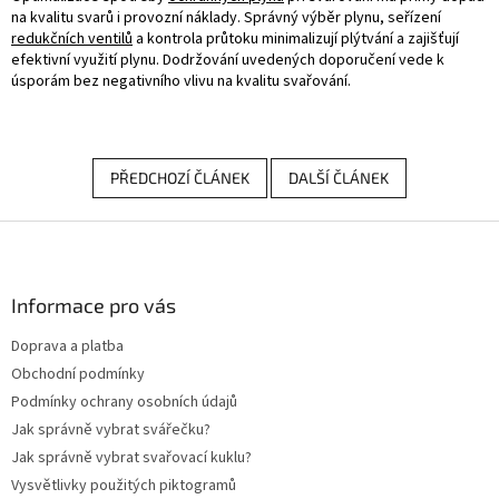
na kvalitu svarů i provozní náklady. Správný výběr plynu, seřízení
redukčních ventilů
a kontrola průtoku minimalizují plýtvání a zajišťují
efektivní využití plynu. Dodržování uvedených doporučení vede k
úsporám bez negativního vlivu na kvalitu svařování.
PŘEDCHOZÍ ČLÁNEK
DALŠÍ ČLÁNEK
Z
á
p
a
Informace pro vás
t
Doprava a platba
í
Obchodní podmínky
Podmínky ochrany osobních údajů
Jak správně vybrat svářečku?
Jak správně vybrat svařovací kuklu?
Vysvětlivky použitých piktogramů