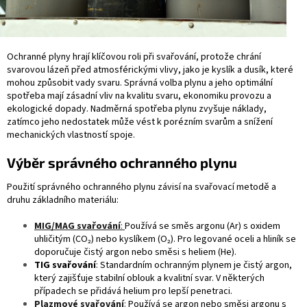
Ochranné plyny hrají klíčovou roli při svařování, protože chrání
svarovou lázeň před atmosférickými vlivy, jako je kyslík a dusík, které
mohou způsobit vady svaru. Správná volba plynu a jeho optimální
spotřeba mají zásadní vliv na kvalitu svaru, ekonomiku provozu a
ekologické dopady. Nadměrná spotřeba plynu zvyšuje náklady,
zatímco jeho nedostatek může vést k porézním svarům a snížení
mechanických vlastností spoje.
Výběr správného ochranného plynu
Použití správného ochranného plynu závisí na svařovací metodě a
druhu základního materiálu:
MIG/MAG svařování
:
Používá se směs argonu (Ar) s oxidem
uhličitým (CO₂) nebo kyslíkem (O₂). Pro legované oceli a hliník se
doporučuje čistý argon nebo směsi s heliem (He).
TIG svařování
: Standardním ochranným plynem je čistý argon,
který zajišťuje stabilní oblouk a kvalitní svar. V některých
případech se přidává helium pro lepší penetraci.
Plazmové svařování
:
Používá se argon nebo směsi argonu s