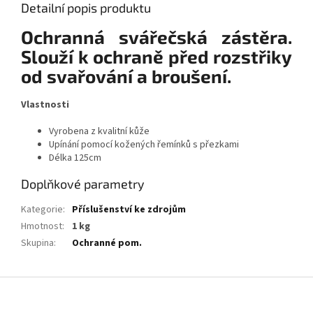
Detailní popis produktu
Ochranná svářečská zástěra.
Slouží k ochraně před rozstřiky
od svařování a broušení.
Vlastnosti
Vyrobena z kvalitní kůže
Upínání pomocí kožených řemínků s přezkami
Délka 125cm
Doplňkové parametry
Kategorie
:
Příslušenství ke zdrojům
Hmotnost
:
1 kg
Skupina
:
Ochranné pom.
Z
á