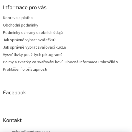
p
a
Informace pro vás
t
Doprava a platba
í
Obchodní podmínky
Podmínky ochrany osobních údajů
Jak správně vybrat svářečku?
Jak správně vybrat svařovací kuklu?
Vysvětlivky použitých piktogramů
Pojmy a zkratky ve svařování kovů Obecné informace Pokročilé V
Prohlášení o přístupnosti
Facebook
Kontakt
eshop
@
pantermax.cz