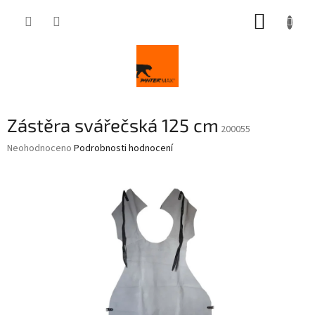
Přejít
NÁKUP
na
obsah
KOŠÍK
Zástěra svářečská 125 cm
200055
Průměrné
Neohodnoceno
Podrobnosti hodnocení
hodnocení
produktu
je
0,0
z
5
hvězdiček.