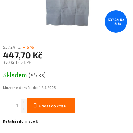
537,24 Kč
–16 %
537,24 Kč
–16 %
447,70 Kč
370 Kč bez DPH
Měrná
Skladem
(>5 ks)
cena:
Můžeme doručit do:
12.8.2026
Přidat do košíku
Detailní informace