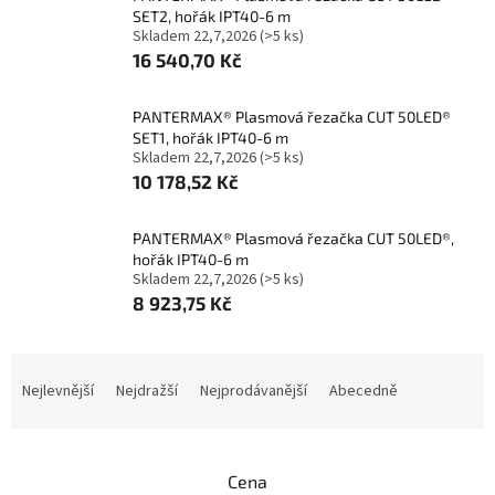
SET2, hořák IPT40-6 m
Skladem 22,7,2026
(>5 ks)
16 540,70 Kč
PANTERMAX® Plasmová řezačka CUT 50LED®
SET1, hořák IPT40-6 m
Skladem 22,7,2026
(>5 ks)
10 178,52 Kč
PANTERMAX® Plasmová řezačka CUT 50LED®,
hořák IPT40-6 m
Skladem 22,7,2026
(>5 ks)
8 923,75 Kč
Ř
a
Nejlevnější
Nejdražší
Nejprodávanější
Abecedně
z
e
n
Cena
í