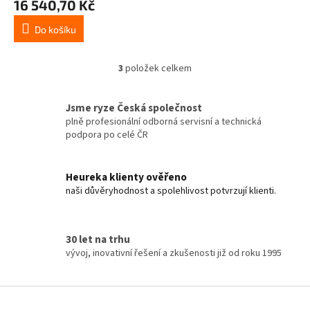
16 540,70 Kč
Do košíku
3
položek celkem
O
v
l
Jsme ryze Česká společnost
á
plně profesionální odborná servisní a technická
d
podpora po celé ČR
a
c
í
Heureka klienty ověřeno
p
naši důvěryhodnost a spolehlivost potvrzují klienti.
r
v
k
y
30 let na trhu
v
vývoj, inovativní řešení a zkušenosti již od roku 1995
ý
p
i
Z
s
á