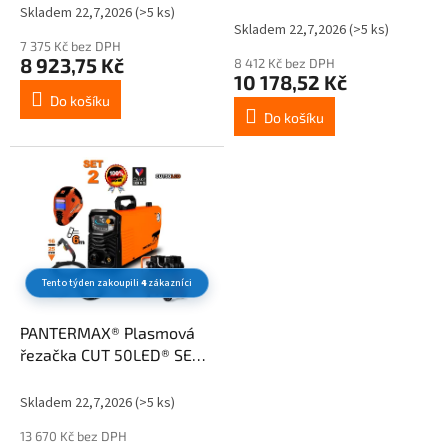
k
hořák IPT40-6 m
hořák IPT40-6 m
Skladem 22,7,2026
(>5 ks)
Průměrné
t
Skladem 22,7,2026
(>5 ks)
hodnocení
ů
7 375 Kč bez DPH
produktu
8 923,75 Kč
8 412 Kč bez DPH
je
10 178,52 Kč
3,6
Do košíku
z
Do košíku
5
hvězdiček.
Tento týden zakoupili
4
zákazníci
PANTERMAX® Plasmová
řezačka CUT 50LED® SET2,
hořák IPT40-6 m
Skladem 22,7,2026
(>5 ks)
13 670 Kč bez DPH