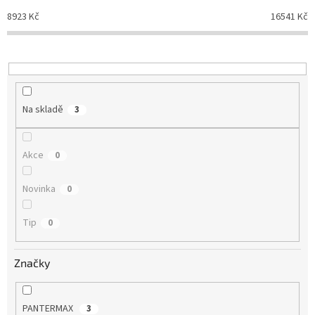
p
8923
Kč
16541
Kč
r
o
d
u
k
t
Na skladě
3
ů
Akce
0
Novinka
0
Tip
0
Značky
PANTERMAX
3