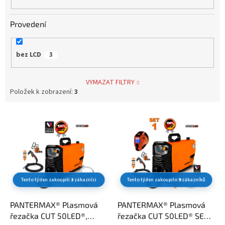
Provedení
bez LCD
3
VYMAZAT FILTRY
Položek k zobrazení:
3
V
ý
p
i
s
p
Tento týden zakoupili
3
zákazníci
Tento týden zakoupilo
9
zákazníků
r
o
d
PANTERMAX® Plasmová
PANTERMAX® Plasmová
u
řezačka CUT 50LED®,
řezačka CUT 50LED® SET1,