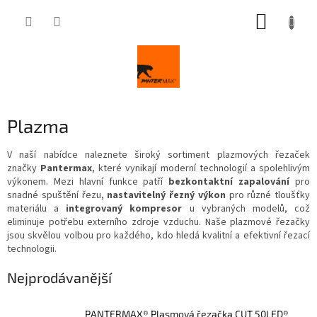
Přejít
NÁKUP
na
obsah
KOŠÍK
Plazma
V naší nabídce naleznete široký sortiment plazmových řezaček
značky
Pantermax
, které vynikají moderní technologií a spolehlivým
výkonem. Mezi hlavní funkce patří
bezkontaktní zapalování
pro
snadné spuštění řezu,
nastavitelný řezný výkon
pro různé tloušťky
materiálu a
integrovaný kompresor
u vybraných modelů, což
eliminuje potřebu externího zdroje vzduchu. Naše plazmové řezačky
jsou skvělou volbou pro každého, kdo hledá kvalitní a efektivní řezací
technologii.
Nejprodávanější
PANTERMAX® Plasmová řezačka CUT 50LED®