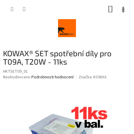
Přejít
NÁKUP
na
obsah
KOŠÍK
KOWAX® SET spotřební díly pro
T09A, T20W - 11ks
HKTSET09_01
Průměrné
Neohodnoceno
Podrobnosti hodnocení
Značka:
KOWAX
hodnocení
produktu
je
0,0
z
5
hvězdiček.