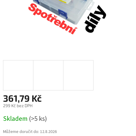
361,79 Kč
299 Kč bez DPH
Měrná
Skladem
(>5 ks)
cena:
Můžeme doručit do:
12.8.2026