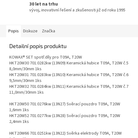
30 let na trhu
vývoj, inovativní řešení a zkušenosti již od roku 1995
Popis
Diskuze
Značka
Detailní popis produktu
KOWAX® SET spotř.díly pro T09A, T20W
HKT20W30 701.0282kw (13N09) Keramická hubice T09A, T20W č.5
8,0mm/30mm 1ks
HKT20W31 701.0283kw (13N10) Keramická hubice T09A, T20W č.6
9,5mm/30mm 1ks
HKT20W32 701.0284kw (13N11) Keramická hubice T09A, T20W č.7
11,0mm/30mm 1ks
HKT20W50 701.0276kw (13N27) Svěrací pouzdro T09A, T20W
1,6mm 1ks
HKT20W52 701.0277kw (13N28) Svěrací pouzdro T09A, T20W
2,4mm 1ks
HKT20W66 701.0251kw (13N22) Svěrka elektrody T09A, T20W