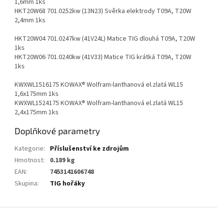
1,6mm 1ks
HKT20W68 701.0252kw (13N23) Svěrka elektrody T09A, T20W
2,4mm 1ks
HKT20W04 701.0247kw (41V24L) Matice TIG dlouhá T09A, T20W
1ks
HKT20W06 701.0240kw (41V33) Matice TIG krátká T09A, T20W
1ks
KWXWL1516175 KOWAX® Wolfram-lanthanová el.zlatá WL15
1,6x175mm 1ks
KWXWL1524175 KOWAX® Wolfram-lanthanová el.zlatá WL15
2,4x175mm 1ks
Doplňkové parametry
Kategorie
:
Příslušenství ke zdrojům
Hmotnost
:
0.189 kg
EAN
:
7453141606748
Skupina
:
TIG hořáky
Z