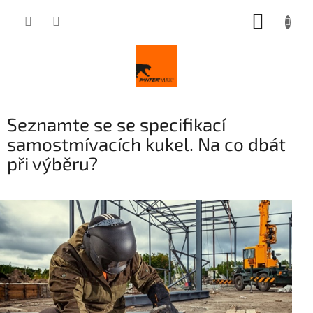
Přejít
NÁKUP
na
obsah
KOŠÍK
Seznamte se se specifikací
samostmívacích kukel. Na co dbát
při výběru?