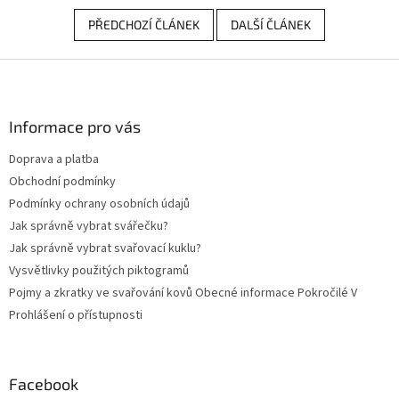
PŘEDCHOZÍ ČLÁNEK
DALŠÍ ČLÁNEK
Z
á
p
a
Informace pro vás
t
Doprava a platba
í
Obchodní podmínky
Podmínky ochrany osobních údajů
Jak správně vybrat svářečku?
Jak správně vybrat svařovací kuklu?
Vysvětlivky použitých piktogramů
Pojmy a zkratky ve svařování kovů Obecné informace Pokročilé V
Prohlášení o přístupnosti
Facebook