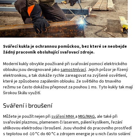
Svářecí kukla je ochrannou pomůckou, bez které se neobejde
žádný pracovník obsluhující svařovací zdroje.
Moderní kukly obvykle používané při svařování pomocí elektrického
oblouku jsou designované jako
samostmívací
. Jejich průzor je řízený
elektronikou, a tak dokáže rychle zareagovat na zvýšené osvětlení,
které je způsobeno zapálením oblouku. Ze světlého do tmavého
režimu se často dokážou přepnout za pouhou 1 ms. Tyto kukly tak mají
širokou škálu využití.
Sváření i broušení
Můžete je použít nejen při
sváření MMA
a
MIG/MAG
, ale také při
svařování plazmou, plamenem či laserem, pálení kyslíkem, řezání
uhlíkovou elektrodou i broušení. Jsou vhodné do pracovního prostředí
s teplotou od -10 °C do 60 °C a zdrojem energie je u nich často solární