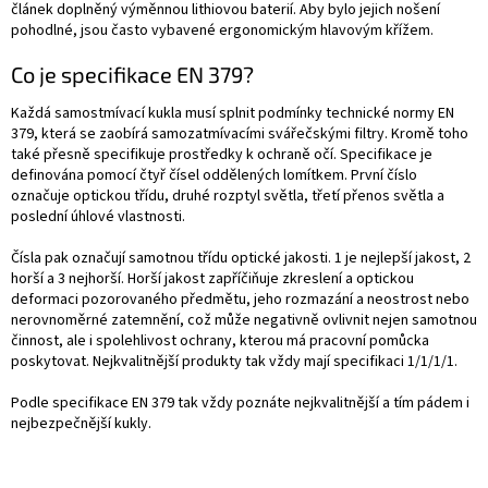
článek doplněný výměnnou lithiovou baterií. Aby bylo jejich nošení
pohodlné, jsou často vybavené ergonomickým hlavovým křížem.
Co je specifikace EN 379?
Každá samostmívací kukla musí splnit podmínky technické normy EN
379, která se zaobírá samozatmívacími svářečskými filtry. Kromě toho
také přesně specifikuje prostředky k ochraně očí. Specifikace je
definována pomocí čtyř čísel oddělených lomítkem. První číslo
označuje optickou třídu, druhé rozptyl světla, třetí přenos světla a
poslední úhlové vlastnosti.
Čísla pak označují samotnou třídu optické jakosti. 1 je nejlepší jakost, 2
horší a 3 nejhorší. Horší jakost zapříčiňuje zkreslení a optickou
deformaci pozorovaného předmětu, jeho rozmazání a neostrost nebo
nerovnoměrné zatemnění, což může negativně ovlivnit nejen samotnou
činnost, ale i spolehlivost ochrany, kterou má pracovní pomůcka
poskytovat. Nejkvalitnější produkty tak vždy mají specifikaci 1/1/1/1.
Podle specifikace EN 379 tak vždy poznáte nejkvalitnější a tím pádem i
nejbezpečnější kukly.