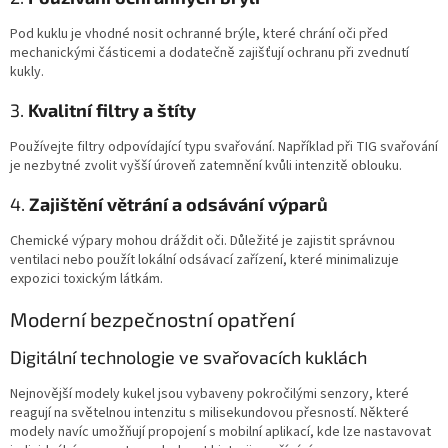
Pod kuklu je vhodné nosit ochranné brýle, které chrání oči před
mechanickými částicemi a dodatečně zajišťují ochranu při zvednutí
kukly.
3.
Kvalitní filtry a štíty
Používejte filtry odpovídající typu svařování. Například při TIG svařování
je nezbytné zvolit vyšší úroveň zatemnění kvůli intenzitě oblouku.
4.
Zajištění větrání a odsávání výparů
Chemické výpary mohou dráždit oči. Důležité je zajistit správnou
ventilaci nebo použít lokální odsávací zařízení, které minimalizuje
expozici toxickým látkám.
Moderní bezpečnostní opatření
Digitální technologie ve svařovacích kuklách
Nejnovější modely kukel jsou vybaveny pokročilými senzory, které
reagují na světelnou intenzitu s milisekundovou přesností. Některé
modely navíc umožňují propojení s mobilní aplikací, kde lze nastavovat