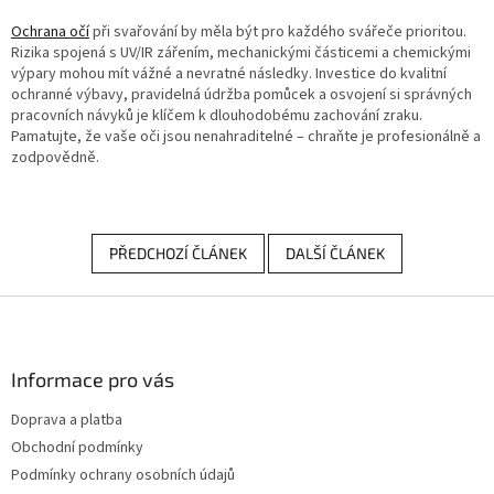
Ochrana očí
při svařování by měla být pro každého svářeče prioritou.
Rizika spojená s UV/IR zářením, mechanickými částicemi a chemickými
výpary mohou mít vážné a nevratné následky. Investice do kvalitní
ochranné výbavy, pravidelná údržba pomůcek a osvojení si správných
pracovních návyků je klíčem k dlouhodobému zachování zraku.
Pamatujte, že vaše oči jsou nenahraditelné – chraňte je profesionálně a
zodpovědně.
PŘEDCHOZÍ ČLÁNEK
DALŠÍ ČLÁNEK
Z
á
p
a
Informace pro vás
t
Doprava a platba
í
Obchodní podmínky
Podmínky ochrany osobních údajů