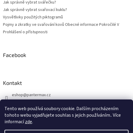
Jak správně vybrat svářečku?
Jak správně vybrat svařovací kuklu?
Vysvětlivky použitých piktogramů
Pojmy a zkratky ve svařování kovů Obecné informace Pokročilé V
Prohlášení o přístupnosti
Facebook
Kontakt
eshop
@
pantermax.cz
+420 604 644 032
Tento web používá soubory cookie. Dalším procházením
https://www.facebook.com/pantermax.cz
tohoto webu vyjadřujete souhlas s jejich používáním.. Více
informací
zde
.