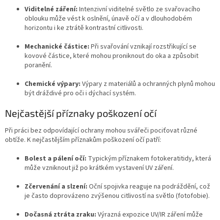
Viditelné záření:
Intenzivní viditelné světlo ze svařovacího
oblouku může vést k oslnění, únavě očí a v dlouhodobém
horizontu i ke ztrátě kontrastní citlivosti.
Mechanické částice:
Při svařování vznikají rozstřikující se
kovové částice, které mohou proniknout do oka a způsobit
poranění.
Chemické výpary:
Výpary z materiálů a ochranných plynů mohou
být dráždivé pro oči i dýchací systém.
Nejčastější příznaky poškození očí
Při práci bez odpovídající ochrany mohou svářeči pociťovat různé
obtíže. K nejčastějším příznakům poškození očí patří:
Bolest a pálení očí:
Typickým příznakem fotokeratitidy, která
může vzniknout již po krátkém vystavení UV záření.
Zčervenání a slzení:
Oční spojivka reaguje na podráždění, což
je často doprovázeno zvýšenou citlivostí na světlo (fotofobie).
Dočasná ztráta zraku:
Výrazná expozice UV/IR záření může