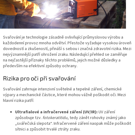
Svařování je technologie zásadně ovlivňující průmyslovou výrobu a
každodenní provoz mnoha odvětví. Přestože vyžaduje vysokou úroveň
dovedností a zkušeností, přináší s sebou i značná zdravotní rizika. Mezi
nejvýznamnější patří ohrožení zraku. Následující přehled se zaměřuje
na nejčastější příznaky těchto problémů, jejich možné důsledky a
především na efektivní způsoby ochrany.
Rizika pro oči při svařování
Svařování zahrnuje intenzivní světelné a tepelné záření, chemické
výpary a mechanické částice, které mohou vážně poškodit oči. Mezi
hlavní rizika patří:
Ultrafialové a infračervené záření (UV/IR):
UV záření
způsobuje tzv.
fotokeratitidu
, tedy zánět rohovky známý jako
„svářečská slepota“. Infračervené záření naopak může poškodit
sítnici a způsobit trvalé ztráty zraku.