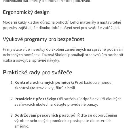
individuální parametry a sledovat historii používání.
Ergonomický design
Moderní kukly kladou důraz na pohodlí. Lehčí materiály a nastavitelné
popruhy zajišťují, že dlouhodobé nošení není pro svářeče zatěžující.
Výukové programy pro bezpečnost
Firmy stále více investují do školení zaměřených na správné používání
ochranných pomůcek. Taková školení pomáhají pracovníkům pochopit
rizika a osvojit si správné návyky.
Praktické rady pro svářeče
Kontrola ochranných pomůcek:
Před každou směnou
zkontrolujte stav kukly, filtrů a brýlí.
Pravidelné přestávky:
Oči potřebují odpočinek. Při dlouhých
svařovacích úkolech si dělejte pravidelné pauzy.
Dodržování pracovních postupů:
Řiďte se doporučeními
výrobce ochranných pomůcek a postupujte dle interních
směrnic.