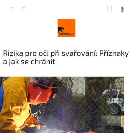
Přejít
NÁKUP
na
obsah
KOŠÍK
Rizika pro oči při svařování: Příznaky
a jak se chránit