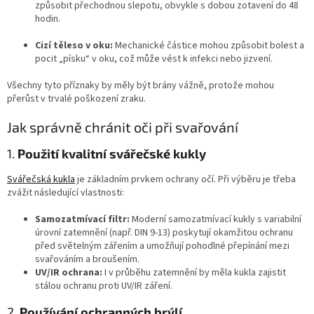
způsobit přechodnou slepotu, obvykle s dobou zotavení do 48
hodin.
Cizí těleso v oku:
Mechanické částice mohou způsobit bolest a
pocit „písku“ v oku, což může vést k infekci nebo jizvení.
Všechny tyto příznaky by měly být brány vážně, protože mohou
přerůst v trvalé poškození zraku.
Jak správně chránit oči při svařování
1.
Použití kvalitní svářečské kukly
Svářečská kukla
je základním prvkem ochrany očí. Při výběru je třeba
zvážit následující vlastnosti:
Samozatmívací filtr:
Moderní samozatmívací kukly s variabilní
úrovní zatemnění (např. DIN 9-13) poskytují okamžitou ochranu
před světelným zářením a umožňují pohodlné přepínání mezi
svařováním a broušením.
UV/IR ochrana:
I v průběhu zatemnění by měla kukla zajistit
stálou ochranu proti UV/IR záření.
2.
Používání ochranných brýlí