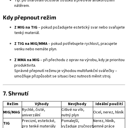
Tip: po svařování očistěte strusku a přetřete antikorozním
nátěrem.
Kdy přepnout režim
Z MIG na TIG
– pokud požadujete estetický svar nebo svařujete
tenký materiál.
Z TIG na MIG/MMA
– pokud potřebujete rychlost, pracujete
venku nebo nemáte plyn.
Z MMA na MIG
– při přechodu z oprav na výrobu, kdy je prioritou
produktivita.
Správné přepnutí režimu je výhodou multifunkční svářečky –
umožňuje přizpůsobit se situaci bez nutnosti měnit stroj.
7. Shrnutí
Režim
Výhody
Nevýhody
Ideální použití
Rychlé, čisté,
Citlivé na vítr,
MIG/MAG
Ocel, nerez, hliník
univerzální
nutný plyn
Precizní, estetické,
Pomalejší,
Nerez, hliník,
TIG
pro tenké materiály
vyžaduje zručnost
jemné práce