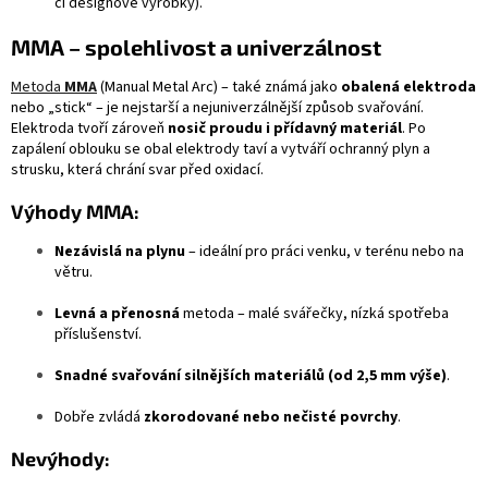
či designové výrobky).
MMA – spolehlivost a univerzálnost
Metoda
MMA
(Manual Metal Arc) – také známá jako
obalená elektroda
nebo „stick“ – je nejstarší a nejuniverzálnější způsob svařování.
Elektroda tvoří zároveň
nosič proudu i přídavný materiál
. Po
zapálení oblouku se obal elektrody taví a vytváří ochranný plyn a
strusku, která chrání svar před oxidací.
Výhody MMA:
Nezávislá na plynu
– ideální pro práci venku, v terénu nebo na
větru.
Levná a přenosná
metoda – malé svářečky, nízká spotřeba
příslušenství.
Snadné svařování silnějších materiálů (od 2,5 mm výše)
.
Dobře zvládá
zkorodované nebo nečisté povrchy
.
Nevýhody: