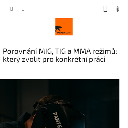
Přejít
NÁKUP
na
obsah
KOŠÍK
Porovnání MIG, TIG a MMA režimů:
který zvolit pro konkrétní práci