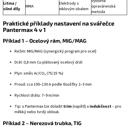
Výborná
Litina /
Elektrody s
MMA
opravárenská
silné díly
niklovým obalem
metoda
Praktické příklady nastavení na svářečce
Pantermax 4 v 1
Příklad 1 – Ocelový rám, MIG/MAG
Režim: MIG/MAG (synergický program pro ocel)
Drát: 0,8 mm Cu-plátovaný ocelový drát
Plyn: směs Ar/CO₂ (75/25 %)
Proud: cca 100–130 A podle tloušťky 2–3 mm
Rychlost drátu: 7–9 m/min
Tip: u Pantermax lze doladit
trim
(napětí) a
indukčnost
– pro
měkký nebo tvrdý oblouk.
Příklad 2 – Nerezová trubka, TIG