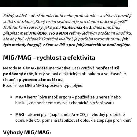
Každý svářeč – ať už domácí kutil nebo profesionál – se dříve či později
setká s otázkou: „Který režim svařování je pro danou práci nejlepší?“
Multifunkční svářečky, jako jsou
Pantermax 4 v 1
, dnes umožňují
přepínat mezi
MIG/MAG
,
TIG
a
MMA
režimy jediným otočením knoflíku.
Ale aby byl výsledek skutečně kvalitní, je potřeba rozumět tomu,
jak
tyto metody fungují
,
v čem se liší
a
pro jaký materiál se hodí nejlépe
.
MIG/MAG – rychlost a efektivita
Metoda
MIG/MAG
(Metal Inert/Active Gas) využívá
nepřetržitě
podávaný drát
, který se taví elektrickým obloukem a současně je
chráněn
plynovou atmosférou
.
Rozdíl mezi MIG a MAG spočívá v typu plynu:
MIG
= inertní plyn (např. argon) – používá se u nerezí nebo
hliníku, kde nechceme ovlivnit chemické složení svaru.
MAG
= aktivní plyn (např. směs Ar + CO₂) – vhodný pro běžné
oceli, kde CO₂ pomáhá stabilizovat oblouk a zlepšuje proniknutí.
Výhody MIG/MAG: