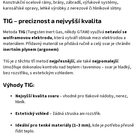
Konstrukční ocelové rámy, brány, zábradlí, výfukové systémy,
karosářské opravy, lehké výrobky z nerezové či hliníkové slitiny.
TIG – preciznost a nejvyšší kvalita
Metoda
TIG
(Tungsten Inert Gas, někdy GTAW) využívá
netavící se
wolframovou elektrodu
, která vytváří oblouk mezi elektrodou a
materiálem. Přídavný materiál se přidává ručně a celý svar je chráněn
inertním plynem (argonem)
.
TIG je z těchto tří metod
nejpřesnější
, ale také
nejpomalejší
.
Umožňuje dokonalou kontrolu nad teplem i taveninou – svar je hladký,
bez rozstřiku, s estetickým vzhledem.
Výhody TIG:
Nejvyšší kvalita svaru
– vhodné pro tlakové nádoby, nerez,
hliník.
Estetický vzhled
– žádná struska ani rozstřik.
Ideální pro tenké materiály (1–3 mm)
, kde je potřeba přesně
řídit teplo.