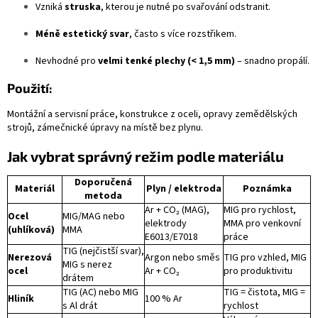
Vzniká
struska
, kterou je nutné po svařování odstranit.
Méně estetický svar
, často s více rozstřikem.
Nevhodné pro
velmi tenké plechy (< 1,5 mm)
– snadno propálí.
Použití:
Montážní a servisní práce, konstrukce z oceli, opravy zemědělských
strojů, zámečnické úpravy na místě bez plynu.
Jak vybrat správný režim podle materiálu
Doporučená
Materiál
Plyn / elektroda
Poznámka
metoda
Ar + CO₂ (MAG),
MIG pro rychlost,
Ocel
MIG/MAG nebo
elektrody
MMA pro venkovní
(uhlíková)
MMA
E6013/E7018
práce
TIG (nejčistší svar),
Nerezová
Argon nebo směs
TIG pro vzhled, MIG
MIG s nerez
ocel
Ar + CO₂
pro produktivitu
drátem
TIG (AC) nebo MIG
TIG = čistota, MIG =
Hliník
100 % Ar
s Al drát
rychlost