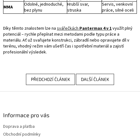
Odolné, jednoduché,
Hrubší svar,
Servis, venkovní
MMA
bez plynu
struska
práce, silné oceli
Díky těmto znalostem lze na
svářečkách
Pantermax 4 v 1
využít plný
potenciál – rychle přepínat mezi metodami podle typu práce a
materiálu. Ať už svařujete konstrukci, zábradlí nebo opravujete díl v
terénu, vhodný režim vám ušetří čas i spotřební materiál a zajistí
profesionální výsledek.
PŘEDCHOZÍ ČLÁNEK
DALŠÍ ČLÁNEK
Z
á
p
a
Informace pro vás
t
Doprava a platba
í
Obchodní podmínky