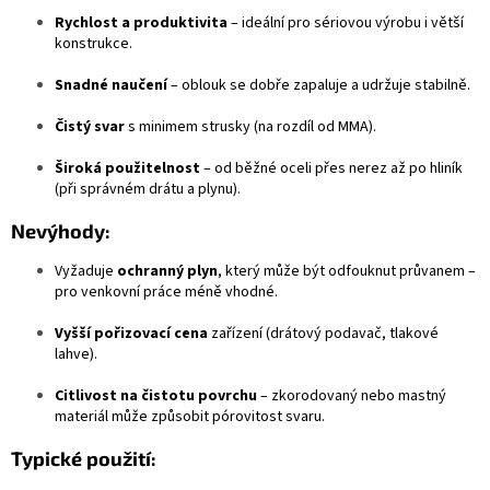
Rychlost a produktivita
– ideální pro sériovou výrobu i větší
konstrukce.
Snadné naučení
– oblouk se dobře zapaluje a udržuje stabilně.
Čistý svar
s minimem strusky (na rozdíl od MMA).
Široká použitelnost
– od běžné oceli přes nerez až po hliník
(při správném drátu a plynu).
Nevýhody:
Vyžaduje
ochranný plyn
, který může být odfouknut průvanem –
pro venkovní práce méně vhodné.
Vyšší pořizovací cena
zařízení (drátový podavač, tlakové
lahve).
Citlivost na čistotu povrchu
– zkorodovaný nebo mastný
materiál může způsobit pórovitost svaru.
Typické použití: