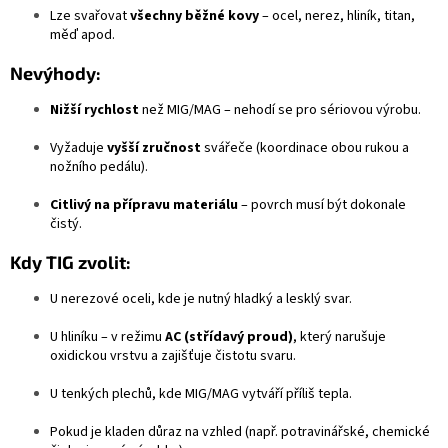
Lze svařovat
všechny běžné kovy
– ocel, nerez, hliník, titan,
měď apod.
Nevýhody:
Nižší rychlost
než MIG/MAG – nehodí se pro sériovou výrobu.
Vyžaduje
vyšší zručnost
svářeče (koordinace obou rukou a
nožního pedálu).
Citlivý na přípravu materiálu
– povrch musí být dokonale
čistý.
Kdy TIG zvolit:
U nerezové oceli, kde je nutný hladký a lesklý svar.
U hliníku – v režimu
AC (střídavý proud)
, který narušuje
oxidickou vrstvu a zajišťuje čistotu svaru.
U tenkých plechů, kde MIG/MAG vytváří příliš tepla.
Pokud je kladen důraz na vzhled (např. potravinářské, chemické