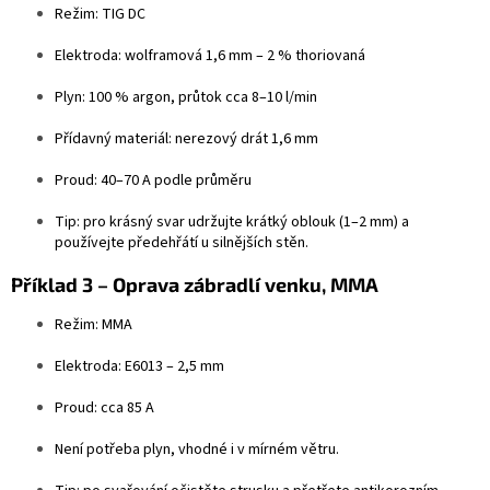
Režim: TIG DC
Elektroda: wolframová 1,6 mm – 2 % thoriovaná
Plyn: 100 % argon, průtok cca 8–10 l/min
Přídavný materiál: nerezový drát 1,6 mm
Proud: 40–70 A podle průměru
Tip: pro krásný svar udržujte krátký oblouk (1–2 mm) a
používejte předehřátí u silnějších stěn.
Příklad 3 – Oprava zábradlí venku, MMA
Režim: MMA
Elektroda: E6013 – 2,5 mm
Proud: cca 85 A
Není potřeba plyn, vhodné i v mírném větru.