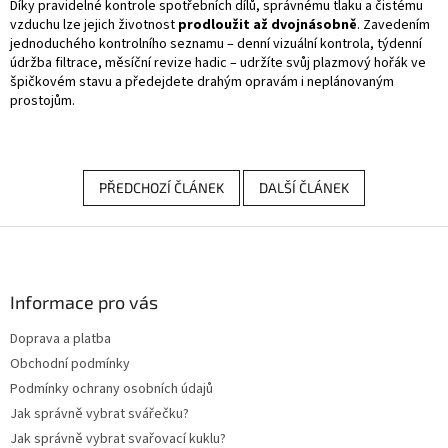
Díky pravidelné kontrole spotřebních dílů, správnému tlaku a čistému
vzduchu lze jejich životnost
prodloužit až dvojnásobně
. Zavedením
jednoduchého kontrolního seznamu – denní vizuální kontrola, týdenní
údržba filtrace, měsíční revize hadic – udržíte svůj plazmový hořák ve
špičkovém stavu a předejdete drahým opravám i neplánovaným
prostojům.
PŘEDCHOZÍ ČLÁNEK
DALŠÍ ČLÁNEK
Z
á
p
a
Informace pro vás
t
Doprava a platba
í
Obchodní podmínky
Podmínky ochrany osobních údajů
Jak správně vybrat svářečku?
Jak správně vybrat svařovací kuklu?