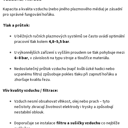
Kapacita a kvalita vzduchu (nebo jiného plazmového média) je zásadní
pro správné fungování hořáku.
Tlak a průtok:
U běžných ručních plazmových systémů se často uvádí optimální
pracovní tlak kolem
4,8–5,5 bar
.
U výkonnějších zařízení s vyšším proudem se tlak pohybuje mezi
6–8 bar
, v závislosti na typu stroje a tloušťce materiálu.
Nedostatečný průtok vzduchu (např. kvůli úzké hadici nebo
ucpanému filtru) způsobuje pokles tlaku při zapnutí hořáku a
zhoršuje kvalitu řezu.
Vliv kvality vzduchu / filtrace:
Vzduch nesmí obsahovat vlhkost, olej nebo prach – tyto
nečistoty zkracují životnost elektrody i trysky a způsobují
nestabilní oblouk.
Doporučuje se instalace
filtru a sušičky vzduchu
co nejblíže