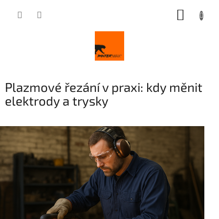
Přejít
NÁKUP
na
obsah
KOŠÍK
Plazmové řezání v praxi: kdy měnit
elektrody a trysky