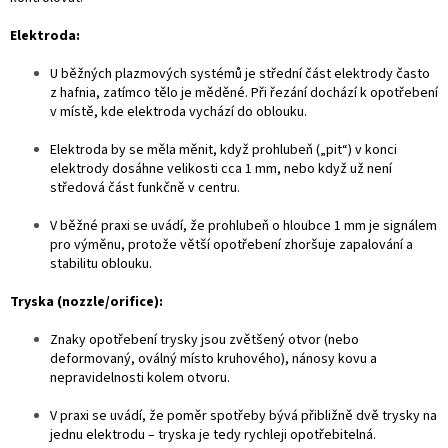
Elektroda:
U běžných plazmových systémů je střední část elektrody často
z hafnia, zatímco tělo je měděné. Při řezání dochází k opotřebení
v místě, kde elektroda vychází do oblouku.
Elektroda by se měla měnit, když prohlubeň („pit“) v konci
elektrody dosáhne velikosti cca 1 mm, nebo když už není
středová část funkčně v centru.
V běžné praxi se uvádí, že prohlubeň o hloubce 1 mm je signálem
pro výměnu, protože větší opotřebení zhoršuje zapalování a
stabilitu oblouku.
Tryska (nozzle/orifice):
Znaky opotřebení trysky jsou zvětšený otvor (nebo
deformovaný, oválný místo kruhového), nánosy kovu a
nepravidelnosti kolem otvoru.
V praxi se uvádí, že poměr spotřeby bývá přibližně dvě trysky na
jednu elektrodu – tryska je tedy rychleji opotřebitelná.