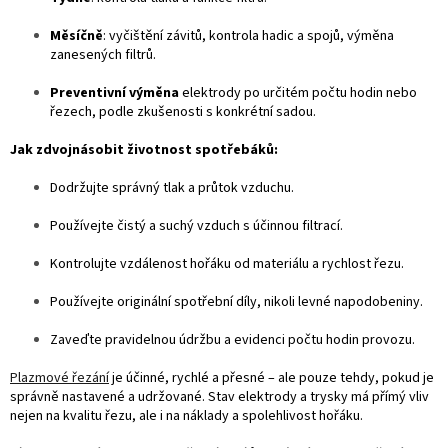
Měsíčně
: vyčištění závitů, kontrola hadic a spojů, výměna
zanesených filtrů.
Preventivní výměna
elektrody po určitém počtu hodin nebo
řezech, podle zkušenosti s konkrétní sadou.
Jak zdvojnásobit životnost spotřebáků:
Dodržujte správný tlak a průtok vzduchu.
Používejte čistý a suchý vzduch s účinnou filtrací.
Kontrolujte vzdálenost hořáku od materiálu a rychlost řezu.
Používejte originální spotřební díly, nikoli levné napodobeniny.
Zaveďte pravidelnou údržbu a evidenci počtu hodin provozu.
Plazmové řezání
je účinné, rychlé a přesné – ale pouze tehdy, pokud je
správně nastavené a udržované. Stav elektrody a trysky má přímý vliv
nejen na kvalitu řezu, ale i na náklady a spolehlivost hořáku.