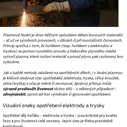
Plazmové řezání je dnes běžným způsobem dělení kovových materiálů
– ať už ve výrobních provozech, v dílnách či při montážních činnostech.
Princip spočívá v tom, že hořákem (resp. hořákem s elektrodou a
tryskou) se pomocí vysokého proudu a tlakového plynného média
vytvoří plazma, které roztaví materiál a proud plynu pak roztavený kov
vyfoukne.
Jak u každé metody založené na spotřebních dílech, i v řezání plazmou
je klíčové sledovat stav spotřebáků (elektroda, tryska, vířivý kroužek,
stínicí krytka) a včas je měnit či servisovat. Správný přístup může
výrazně prodloužit životnost
těchto dílů – v některých případech i
zdvojnásobit
, oproti ad-hoc výměnám či ignorování opotřebení.
Vizuální znaky opotřebení elektrody a trysky
Spotřební díly hořáku – elektroda a tryska – jsou kritické pro kvalitu
řezu a pro životnost celé sestavy. Jejich stav je třeba pravidelně
kontrolovat.