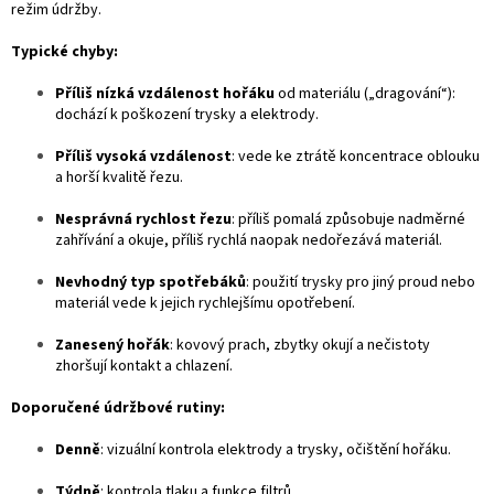
režim údržby.
Typické chyby:
Příliš nízká vzdálenost hořáku
od materiálu („dragování“):
dochází k poškození trysky a elektrody.
Příliš vysoká vzdálenost
: vede ke ztrátě koncentrace oblouku
a horší kvalitě řezu.
Nesprávná rychlost řezu
: příliš pomalá způsobuje nadměrné
zahřívání a okuje, příliš rychlá naopak nedořezává materiál.
Nevhodný typ spotřebáků
: použití trysky pro jiný proud nebo
materiál vede k jejich rychlejšímu opotřebení.
Zanesený hořák
: kovový prach, zbytky okují a nečistoty
zhoršují kontakt a chlazení.
Doporučené údržbové rutiny:
Denně
: vizuální kontrola elektrody a trysky, očištění hořáku.
Týdně
: kontrola tlaku a funkce filtrů.