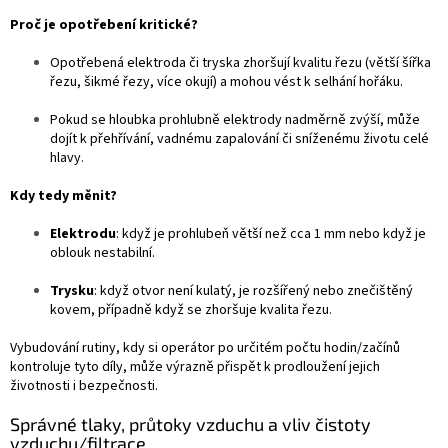
Proč je opotřebení kritické?
Opotřebená elektroda či tryska zhoršují kvalitu řezu (větší šířka
řezu, šikmé řezy, více okují) a mohou vést k selhání hořáku.
Pokud se hloubka prohlubně elektrody nadměrně zvýší, může
dojít k přehřívání, vadnému zapalování či sníženému životu celé
hlavy.
Kdy tedy měnit?
Elektrodu
: když je prohlubeň větší než cca 1 mm nebo když je
oblouk nestabilní.
Trysku
: když otvor není kulatý, je rozšířený nebo znečištěný
kovem, případně když se zhoršuje kvalita řezu.
Vybudování rutiny, kdy si operátor po určitém počtu hodin/začínů
kontroluje tyto díly, může výrazně přispět k prodloužení jejich
životnosti i bezpečnosti.
Správné tlaky, průtoky vzduchu a vliv čistoty
vzduchu/filtrace