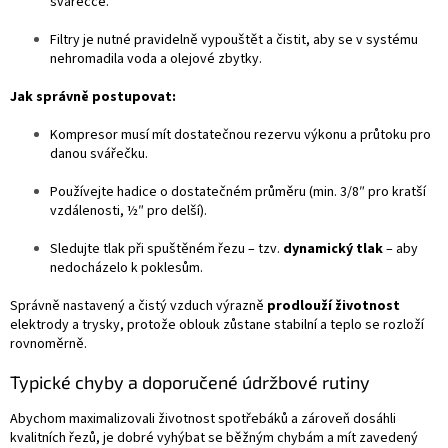
svářečce.
Filtry je nutné pravidelně vypouštět a čistit, aby se v systému
nehromadila voda a olejové zbytky.
Jak správně postupovat:
Kompresor musí mít dostatečnou rezervu výkonu a průtoku pro
danou svářečku.
Používejte hadice o dostatečném průměru (min. 3/8″ pro kratší
vzdálenosti, ½″ pro delší).
Sledujte tlak při spuštěném řezu – tzv.
dynamický tlak
– aby
nedocházelo k poklesům.
Správně nastavený a čistý vzduch výrazně
prodlouží životnost
elektrody a trysky, protože oblouk zůstane stabilní a teplo se rozloží
rovnoměrně.
Typické chyby a doporučené údržbové rutiny
Abychom maximalizovali životnost spotřebáků a zároveň dosáhli
kvalitních řezů, je dobré vyhýbat se běžným chybám a mít zavedený