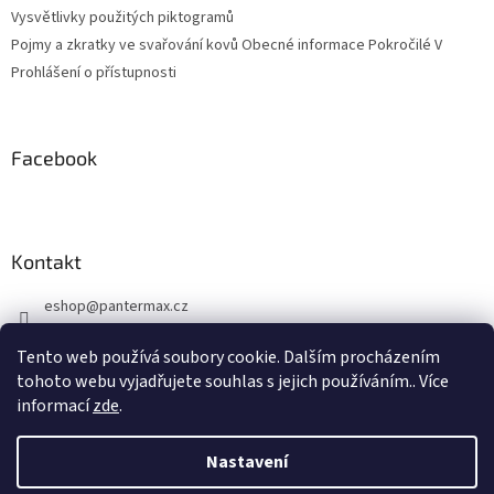
Vysvětlivky použitých piktogramů
Pojmy a zkratky ve svařování kovů Obecné informace Pokročilé V
Prohlášení o přístupnosti
Facebook
Kontakt
eshop
@
pantermax.cz
+420 604 644 032
Tento web používá soubory cookie. Dalším procházením
https://www.facebook.com/pantermax.cz
tohoto webu vyjadřujete souhlas s jejich používáním.. Více
informací
zde
.
Nastavení
Vytvořil Shoptet