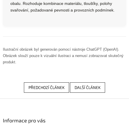
obalu. Rozhoduje kombinace materiálu, tloušťky, polohy
svařování, požadované pevnosti a provozních podmínek.
Ilustrační obrázek byl generován pomocí nástroje ChatGPT (OpenAI).
Obrázek slouží pouze k vizuální ilustraci a nemusí zobrazovat skutečný
produkt.
PŘEDCHOZÍ ČLÁNEK
DALŠÍ ČLÁNEK
Z
á
p
a
Informace pro vás
t