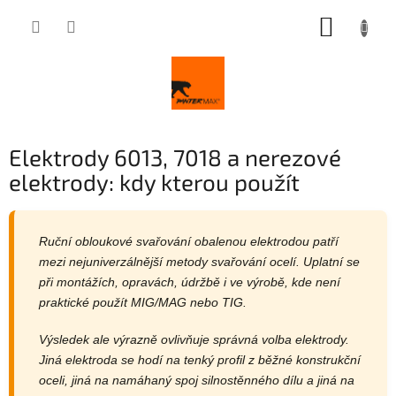
Přejít
NÁKUP
na
obsah
KOŠÍK
Elektrody 6013, 7018 a nerezové
elektrody: kdy kterou použít
Ruční obloukové svařování obalenou elektrodou patří
mezi nejuniverzálnější metody svařování ocelí. Uplatní se
při montážích, opravách, údržbě i ve výrobě, kde není
praktické použít MIG/MAG nebo TIG.
Výsledek ale výrazně ovlivňuje správná volba elektrody.
Jiná elektroda se hodí na tenký profil z běžné konstrukční
oceli, jiná na namáhaný spoj silnostěnného dílu a jiná na