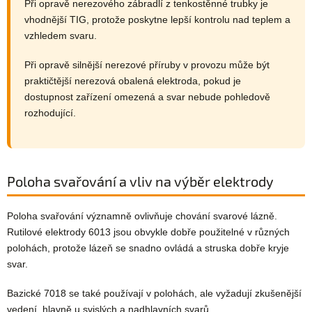
Při opravě nerezového zábradlí z tenkostěnné trubky je
vhodnější TIG, protože poskytne lepší kontrolu nad teplem a
vzhledem svaru.
Při opravě silnější nerezové příruby v provozu může být
praktičtější nerezová obalená elektroda, pokud je
dostupnost zařízení omezená a svar nebude pohledově
rozhodující.
Poloha svařování a vliv na výběr elektrody
Poloha svařování významně ovlivňuje chování svarové lázně.
Rutilové elektrody 6013 jsou obvykle dobře použitelné v různých
polohách, protože lázeň se snadno ovládá a struska dobře kryje
svar.
Bazické 7018 se také používají v polohách, ale vyžadují zkušenější
vedení, hlavně u svislých a nadhlavních svarů.