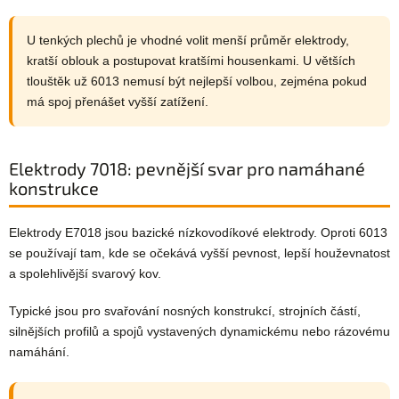
U tenkých plechů je vhodné volit menší průměr elektrody,
kratší oblouk a postupovat kratšími housenkami. U větších
tlouštěk už 6013 nemusí být nejlepší volbou, zejména pokud
má spoj přenášet vyšší zatížení.
Elektrody 7018: pevnější svar pro namáhané
konstrukce
Elektrody E7018 jsou bazické nízkovodíkové elektrody. Oproti 6013
se používají tam, kde se očekává vyšší pevnost, lepší houževnatost
a spolehlivější svarový kov.
Typické jsou pro svařování nosných konstrukcí, strojních částí,
silnějších profilů a spojů vystavených dynamickému nebo rázovému
namáhání.