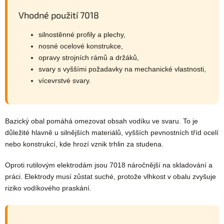
Vhodné použití 7018
silnostěnné profily a plechy,
nosné ocelové konstrukce,
opravy strojních rámů a držáků,
svary s vyššími požadavky na mechanické vlastnosti,
vícevrstvé svary.
Bazický obal pomáhá omezovat obsah vodíku ve svaru. To je
důležité hlavně u silnějších materiálů, vyšších pevnostních tříd ocelí
nebo konstrukcí, kde hrozí vznik trhlin za studena.
Oproti rutilovým elektrodám jsou 7018 náročnější na skladování a
práci. Elektrody musí zůstat suché, protože vlhkost v obalu zvyšuje
riziko vodíkového praskání.