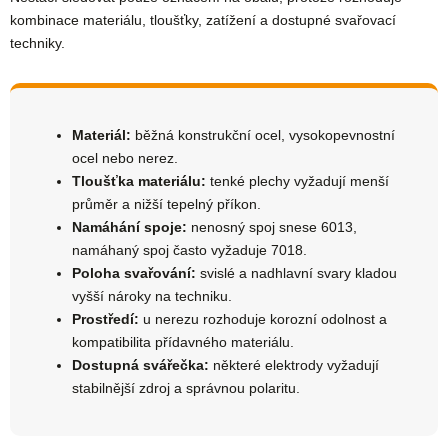
kombinace materiálu, tloušťky, zatížení a dostupné svařovací
techniky.
Materiál:
běžná konstrukční ocel, vysokopevnostní
ocel nebo nerez.
Tloušťka materiálu:
tenké plechy vyžadují menší
průměr a nižší tepelný příkon.
Namáhání spoje:
nenosný spoj snese 6013,
namáhaný spoj často vyžaduje 7018.
Poloha svařování:
svislé a nadhlavní svary kladou
vyšší nároky na techniku.
Prostředí:
u nerezu rozhoduje korozní odolnost a
kompatibilita přídavného materiálu.
Dostupná svářečka:
některé elektrody vyžadují
stabilnější zdroj a správnou polaritu.