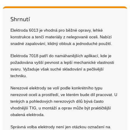
Shrnutí
Elektroda 6013 je vhodná pro běžné opravy, lehké
konstrukce a tenčí materiály z nelegované oceli. Nabízí
snadné zapalování, klidný oblouk a jednoduché použití.
Elektroda 7018 patří do namáhanějších aplikací, kde je
požadována vyšší pevnost a lepší mechanické vlastnosti
svaru. Vyžaduje však suché skladování a pečlivější
techniku.
Nerezové elektrody se volí podle konkrétního typu
nerezové oceli a prostředí, ve kterém bude díl pracovat. U
tenkých a pohledových nerezových dílů bývá často
vhodnější TIG, u montáží a oprav může být praktičtější
obalená elektroda.
Správná volba elektrody není jen otázkou označení na