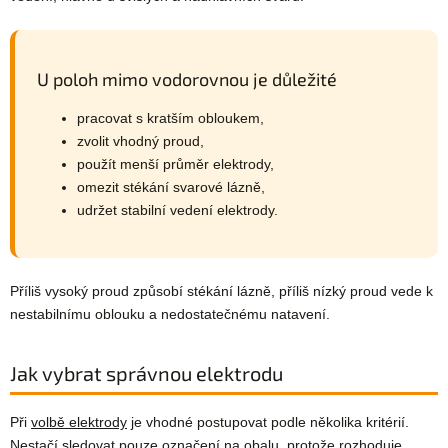
U poloh mimo vodorovnou je důležité
pracovat s kratším obloukem,
zvolit vhodný proud,
použít menší průměr elektrody,
omezit stékání svarové lázně,
udržet stabilní vedení elektrody.
Příliš vysoký proud způsobí stékání lázně, příliš nízký proud vede k
nestabilnímu oblouku a nedostatečnému natavení.
Jak vybrat správnou elektrodu
Při
volbě elektrody
je vhodné postupovat podle několika kritérií.
Nestačí sledovat pouze označení na obalu, protože rozhoduje