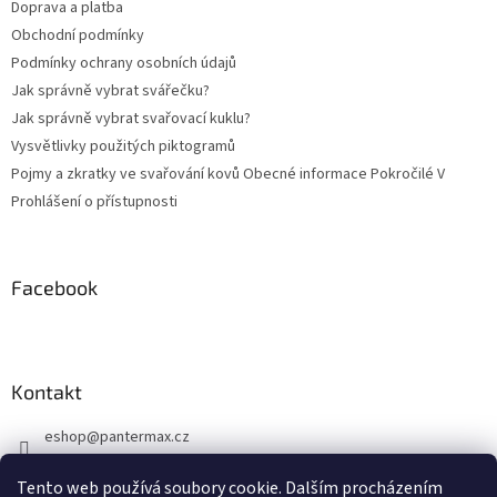
Doprava a platba
í
Obchodní podmínky
Podmínky ochrany osobních údajů
Jak správně vybrat svářečku?
Jak správně vybrat svařovací kuklu?
Vysvětlivky použitých piktogramů
Pojmy a zkratky ve svařování kovů Obecné informace Pokročilé V
Prohlášení o přístupnosti
Facebook
Kontakt
eshop
@
pantermax.cz
+420 604 644 032
Tento web používá soubory cookie. Dalším procházením