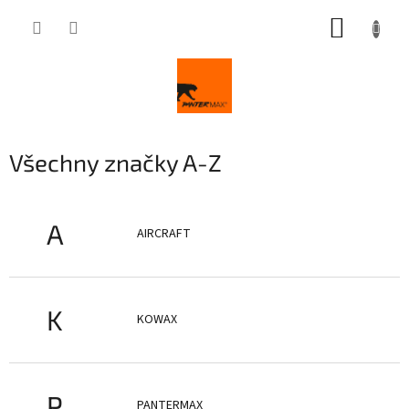
Přejít
NÁKUP
na
obsah
KOŠÍK
Všechny značky A-Z
A
AIRCRAFT
K
KOWAX
P
PANTERMAX