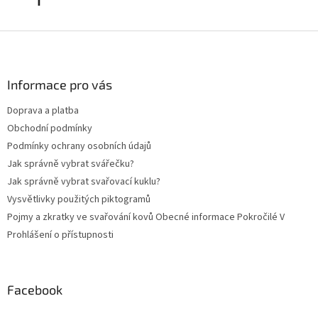
Z
á
p
a
Informace pro vás
t
Doprava a platba
í
Obchodní podmínky
Podmínky ochrany osobních údajů
Jak správně vybrat svářečku?
Jak správně vybrat svařovací kuklu?
Vysvětlivky použitých piktogramů
Pojmy a zkratky ve svařování kovů Obecné informace Pokročilé V
Prohlášení o přístupnosti
Facebook