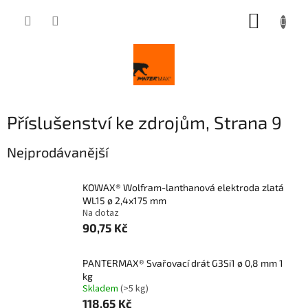
Přejít
NÁKUP
na
obsah
KOŠÍK
Příslušenství ke zdrojům
, Strana 9
Nejprodávanější
KOWAX® Wolfram-lanthanová elektroda zlatá
WL15 ø 2,4x175 mm
Na dotaz
90,75 Kč
PANTERMAX® Svařovací drát G3Si1 ø 0,8 mm 1
kg
Skladem
(>5 kg)
118,65 Kč