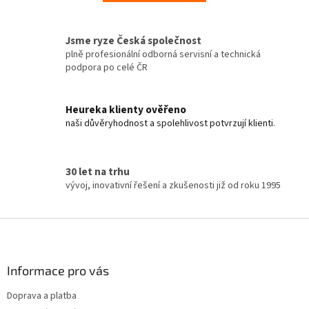
Jsme ryze Česká společnost
plně profesionální odborná servisní a technická
podpora po celé ČR
Heureka klienty ověřeno
naši důvěryhodnost a spolehlivost potvrzují klienti.
30 let na trhu
vývoj, inovativní řešení a zkušenosti již od roku 1995
Z
á
p
a
Informace pro vás
t
Doprava a platba
í